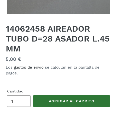
14062458 AIREADOR
TUBO D=28 ASADOR L.45
MM
Precio
5,00 €
habitual
Los
gastos de envío
se calculan en la pantalla de
pagos.
Cantidad
AGREGAR AL CARRITO