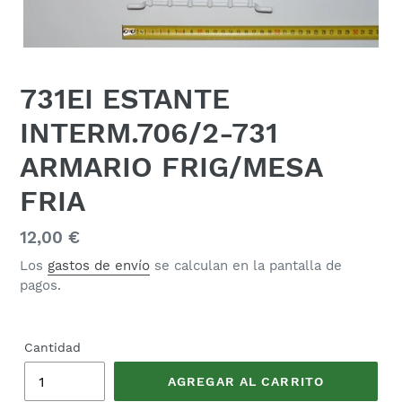
731EI ESTANTE
INTERM.706/2-731
ARMARIO FRIG/MESA
FRIA
Precio
12,00 €
habitual
Los
gastos de envío
se calculan en la pantalla de
pagos.
Cantidad
AGREGAR AL CARRITO