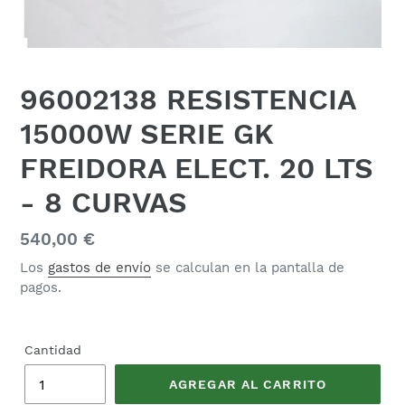
96002138 RESISTENCIA
15000W SERIE GK
FREIDORA ELECT. 20 LTS
- 8 CURVAS
Precio
540,00 €
habitual
Los
gastos de envío
se calculan en la pantalla de
pagos.
Cantidad
AGREGAR AL CARRITO